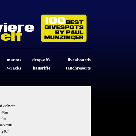
mantas
drop-offs
liveaboards
wracks
hausriffe
tauchresorts
nf.-schwer
0-40m
-40m
ine-mittel
4-24C°