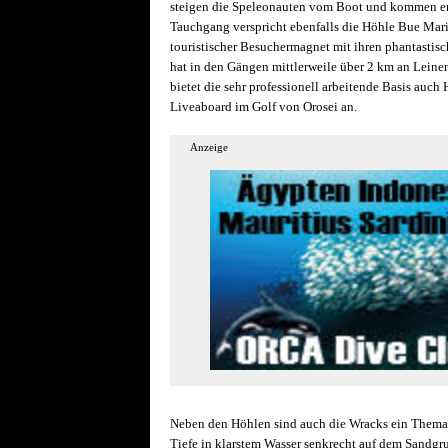
steigen die Speleonauten vom Boot und kommen ers
Tauchgang verspricht ebenfalls die Höhle Bue Marin
touristischer Besuchermagnet mit ihren phantastisc
hat in den Gängen mittlerweile über 2 km an Leinen
bietet die sehr professionell arbeitende Basis au
Liveaboard im Golf von Orosei an.
Anzeige
Neben den Höhlen sind auch die Wracks ein Thema i
Tiefe in klarstem Wasser senkrecht auf dem Sandgru