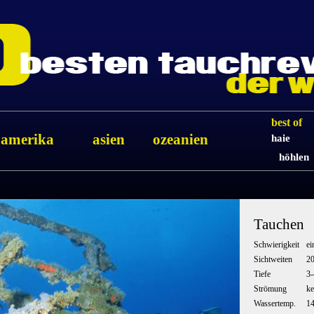
best of
amerika
asien
ozeanien
haie
höhlen
Tauchen
Schwierigkeit
ei
Sichtweiten
2
Tiefe
3
Strömung
ke
Wassertemp.
1