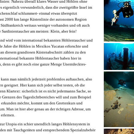
dinien: Nahezu überall klares Wasser und Höhlen ohne
es eigentlich verwunderlich, dass die zweitgrößte Insel im
schenschlaf schlummert- einmal etwas überspitzt
fast 2000 km lange Küstenlinie der autonomen Region
er Südfrankreich weitaus weniger vorhanden und oft auch
e Sardinientaucher am meisten: Klein, aber fein!
 und wird vom international bekannten Höhlentaucher und
le Jahre die Höhlen in Mexikos Yucatan erforschte und
 an diesem grandiosen Küstenabschnitt zählen zu den
international bekannte Höhlentaucher haben hier in
, denn es gibt noch eine ganze Menge Unentdecktes-
hr kann man nämlich jederzeit problemlos auftauchen, also
n geeignet. Hier kann sich jeder selbst testen, ob die
nn Klartext: sicherlich ist es nicht jedermanns Sache, so
ie Grenzen des Tageslichtbereiches will und zum Beispiel
che erkunden möchte, kommt um den Grottenkurs und
um. Man ist hier aber genau an der richtigen Adresse, um
 erlernen.
zur Utopia ein schier unendlich langes Höhlensystem in
aden mit Tauchgeräten und entsprechendem Spezialzubehör