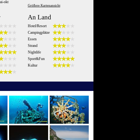
i-okt
Größere Kartenansicht
r
An Land
Hotel/Resort
Campingplätze
Essen
Strand
Nightlife
Sport&Fun
Kultur