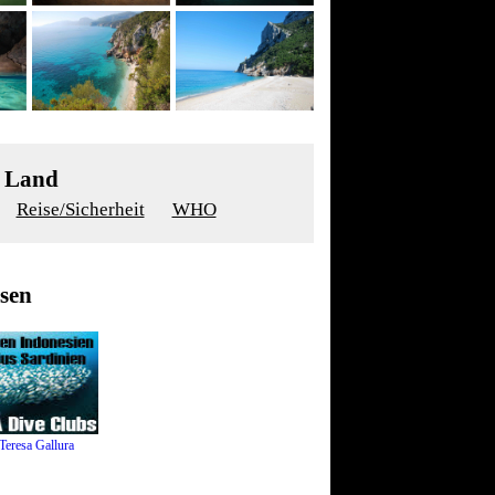
m Land
Reise/Sicherheit
WHO
sen
Teresa Gallura