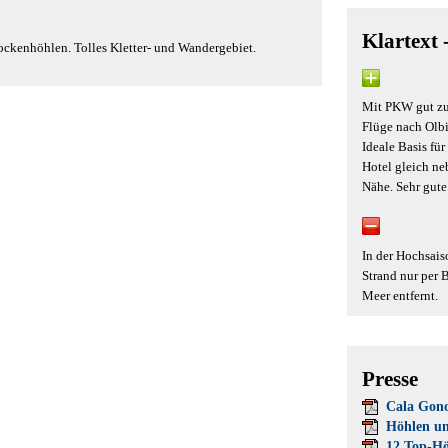
Klartext 
ockenhöhlen. Tolles Kletter- und Wandergebiet.
Mit PKW gut zu
Flüge nach Olbia
Ideale Basis fü
Hotel gleich ne
Nähe. Sehr gute
In der Hochsais
Strand nur per 
Meer entfernt.
Presse
Cala Gon
Höhlen u
12 Top-Hö