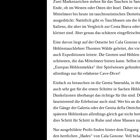
Zwei Markenzeichen stehen für das Tauchen in Sar
Ende, ob im Westen oder Osten der Insel. Daher ist 
Mittelmeer bis heute im tauchtouristischen Dornrö
ausgedrückt. Natürlich gibt es Tauchbasen um die 
Italiens, die aber im Vergleich zur Costa Brava od
kleiner sind. Aber genau das schätzen eingefleischt
Eine davon liegt auf der Ostseite bei Cala Gonone
Höhlentauchlehrer Thorsten Wälde geleitet, der vie
auch Expeditionen leitete. Die Grotten und Höhlen
schönsten, die das Mittelmeer bieten kann. Selbst 
„Europas Höhlenmekka“ ihre Spielwiesen gefunden
allerdings nur für erfahrene Cave-Diver!
Einfach zu betauchen ist die Grotta Smeralda, in i
auch sehr gut für die ersten Schritte in Sachen Höhle
Dunkelzonen überhaupt das richtige für ihn sind. De
faszinierend die Erlebnisse auch sind. Wer bis an d
die Gänge der Galeria oder der Grotta della Ostri
späteren Höhlenkurs allerdings gleich gar nicht her
dies Schritt für Schritt in Ruhe und ohne Massen zu
Nur ausgebildete Profis finden hinter dem Eingang 
den herrlichen „Hades“ von Cala Gonone. Voll bel