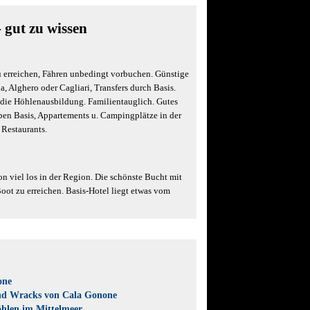
- gut zu wissen
 erreichen, Fähren unbedingt vorbuchen. Günstige
, Alghero oder Cagliari, Transfers durch Basis.
r die Höhlenausbildung. Familientauglich. Gutes
ben Basis, Appartements u. Campingplätze in der
 Restaurants.
on viel los in der Region. Die schönste Bucht mit
Boot zu erreichen. Basis-Hotel liegt etwas vom
one
nd Wracks von Cala Gonone
hlen im Mittelmeer