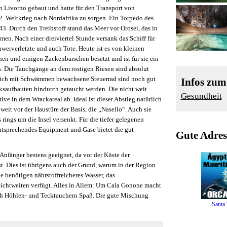
n Livorno gebaut und hatte für den Transport von
2. Weltkrieg nach Nordafrika zu sorgen. Ein Torpedo des
43. Durch den Treibstoff stand das Meer vor Orosei, das in
en. Nach einer dreiviertel Stunde versank das Schiff für
werverletzte und auch Tote. Heute ist es von kleinen
 und einigen Zackenbarschen besetzt und ist für sie ein
. Die Tauchgänge an dem rostigen Riesen sind absolut
lich mit Schwämmen bewachsene Steuerrad sind noch gut
Infos zu
ksaufbauten hindurch getaucht werden. Die nicht weit
Gesundheit
ve in dem Wrackareal ab. Ideal ist dieser Abstieg natürlich
 weit vor der Haustüre der Basis, die „Nasello“. Auch sie
ings um die Insel versenkt. Für die tiefer gelegenen
ntsprechendes Equipment und Gase bietet die gut
Gute Adres
nfänger bestens geeignet, da vor der Küste der
st. Dies ist übrigens auch der Grund, warum in der Region
 benötigen nährstoffreicheres Wasser, das
ichtweiten verfügt. Alles in Allem: Um Cala Gonone macht
ch Höhlen- und Tecktauchern Spaß. Die gute Mischung
Santa 