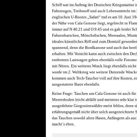
Schiff war im Auftrag der Deutschen Kriegsmarine i
Fahrzeugen, Treibstoff und auch Lebensmitteln im 
englischen U-Bootes „Safari“ traf es am 10. Juni 19
der Nähe von Cala Gonone liegt, regelrecht in Flamm
immer auf N 40.21 und O 9.45 und es gab leider Sch
Fahnenbarschen, Mönchsfischen, Meeraalen, Muränen
ideales künstliches Riff und zum Domizil geworden
spannend, denn die Bordkanone und auch das herr
erhalten. Mit Vorsicht kann auch zwischen den Dec
entfernten Lastwagen geben ebenfalls tolle Fotomoti
mit Nitrox. Ein weiteres Wrack liegt ebenfalls nicht
wurde im 2. Weltkrieg wie weitere Dutzende Wracks r
kommen auch Tech-Taucher voll auf ihre Kosten, e
ausgestattete Basis ebenfalls.
Keine Frage: Tauchen um Cala Gonone ist auch für A
Meeresboden leicht abfällt und meistens sehr klar i
ausgedehnte Gorgonienwälder meist fehlen, denn sie
erfahrungsgemäß nicht über solch ausgezeichnete S
das Tauchen sowohl alten Hasen, Anfängern als au
macht`s eben.