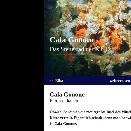
Cala Gonone
Das Steuerrad der KT 12
<< Elba
weiterreisen
Cala Gonone
Europa - Italien
Obwohl Sardinien die zweitgrößte Insel des Mittel
Küste verteilt. Eigentlich schade, denn man hat 
ist Cala Gonone.