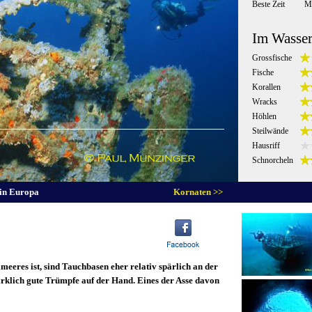
Beste Zeit
Ma
Im Wasse
Grossfische
Fische
Korallen
Wracks
Höhlen
Steilwände
Hausriff
Schnorcheln
 in Europa
Kornaten >>
meeres ist, sind Tauchbasen eher relativ spärlich an der
wirklich gute Trümpfe auf der Hand. Eines der Asse davon