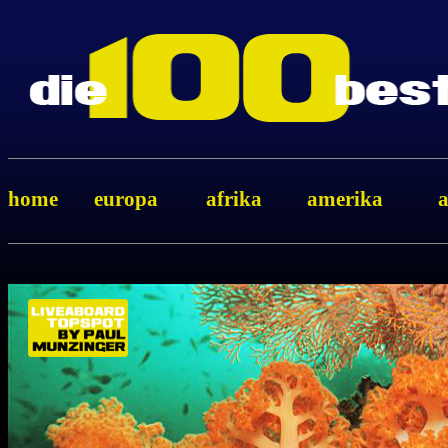
home
europa
afrika
amerika
a