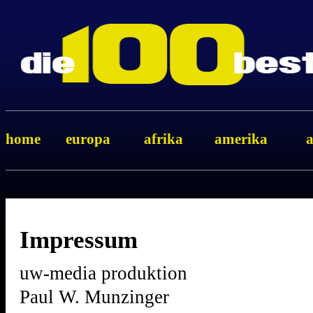
home
europa
afrika
amerika
a
Impressum
uw-media produktion
Paul W. Munzinger