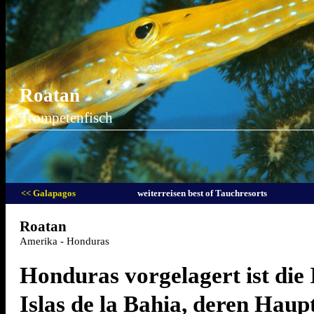
Roatan
Trompetenfisch
<< Galapagos
weiterreisen best of Tauchresorts
Roatan
Amerika - Honduras
Honduras vorgelagert ist die
Islas de la Bahia, deren Haupt