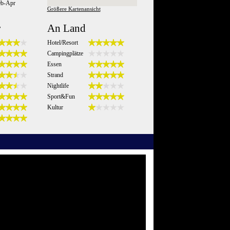
eb-Apr
Größere Kartenansicht
r
An Land
Hotel/Resort
Campingplätze
Essen
Strand
Nightlife
Sport&Fun
Kultur