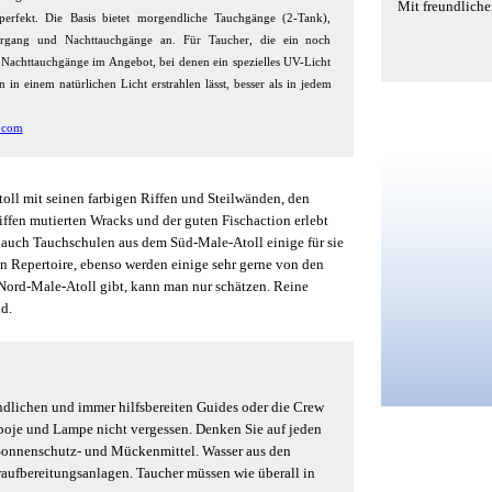
Mit freundliche
perfekt. Die Basis bietet morgendliche Tauchgänge (2-Tank),
ergang und Nachttauchgänge an. Für Taucher, die ein noch
de Nachttauchgänge im Angebot, bei denen ein spezielles UV-Licht
n einem natürlichen Licht erstrahlen lässt, besser als in jedem
.com
ll mit seinen farbigen Riffen und Steilwänden, den
fen mutierten Wracks und der guten Fischaction erlebt
auch Tauchschulen aus dem Süd-Male-Atoll einige für sie
ten Repertoire, ebenso werden einige sehr gerne von den
 Nord-Male-Atoll gibt, kann man nur schätzen. Reine
d.
ndlichen und immer hilfsbereiten Guides oder die Crew
gsboje und Lampe nicht vergessen. Denken Sie auf jeden
 Sonnenschutz- und Mückenmittel. Wasser aus den
eraufbereitungsanlagen. Taucher müssen wie überall in