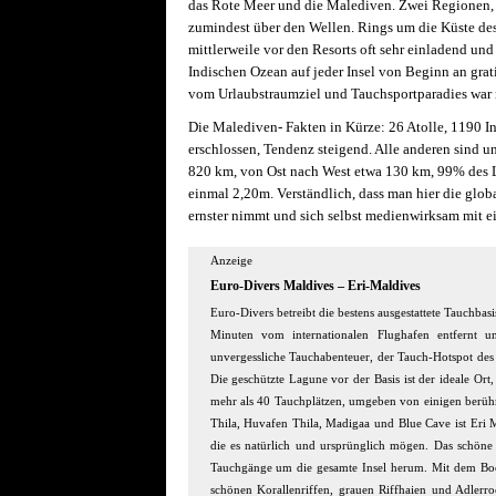
das Rote Meer und die Malediven. Zwei Regionen, w
zumindest über den Wellen. Rings um die Küste des
mittlerweile vor den Resorts oft sehr einladend und 
Indischen Ozean auf jeder Insel von Beginn an grati
vom Urlaubstraumziel und Tauchsportparadies war n
Die Malediven- Fakten in Kürze: 26 Atolle, 1190 In
erschlossen, Tendenz steigend. Alle anderen sind 
820 km, von Ost nach West etwa 130 km, 99% des La
einmal 2,20m. Verständlich, dass man hier die glo
ernster nimmt und sich selbst medienwirksam mit ei
Anzeige
Euro-Divers Maldives – Eri-Maldives
Euro-Divers betreibt die bestens ausgestattete Tauchbasi
Minuten vom internationalen Flughafen entfernt u
unvergessliche Tauchabenteuer, der Tauch-Hotspot des 
Die geschützte Lagune vor der Basis ist der ideale Or
mehr als 40 Tauchplätzen, umgeben von einigen berüh
Thila, Huvafen Thila, Madigaa und Blue Cave ist Eri M
die es natürlich und ursprünglich mögen. Das schöne 
Tauchgänge um die gesamte Insel herum. Mit dem Boot
schönen Korallenriffen, grauen Riffhaien und Adlerr