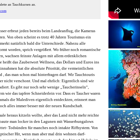
alette an Tauchkursen an.
.com
ser erfreut jeden bereits beim Landeanflug, die Kameras
en. Von oben scheint es trotz 40 Jahren Tourismus ein
emerkt natürlich bald die Unterschiede. Nahezu alle
ormt worden, sprich vergrößert. Wo früher noch romantische
n, wachsen feinste Anlagen mit allem erdenklichen
 heißt das Zauberwort Wellness, das Dollars und Euros ins
nnahmen hat die absolute Priorität, die vermeintlichen
d , das man schon mal hinterfragen darf. Wir Tauchtouris
r nicht verschont. Und mal ehrlich: Eigentlich sind wir
iert. Es gibt nur noch sehr wenige „Taucherinseln“,
m wie das tapfere Schneiderlein vor. Dass es Taucher waren
amals die Malediven eigentlich entdeckten, erinnert man
doch alles immer besser mit der neuen Kundschaft.
e heraus kitzeln wollte, aber das Land nicht mehr reichte
 baute man locker in den Lagunen mit Wasserbungalows
ttet- Todsünden für manches noch intakte Riffsystem. Von
ptischer Hit, wenn man aber mal drin wohnen darf-