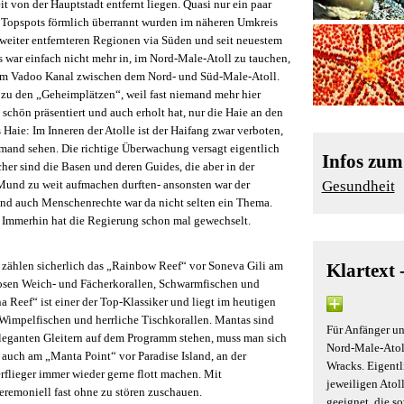
 von der Hauptstadt entfernt liegen. Quasi nur ein paar
e Topspots förmlich überrannt wurden im näheren Umkreis
 weiter entfernteren Regionen via Süden und seit neuestem
 war einfach nicht mehr in, im Nord-Male-Atoll zu tauchen,
ch im Vadoo Kanal zwischen dem Nord- und Süd-Male-Atoll.
r zu den „Geheimplätzen“, weil fast niemand mehr hier
 schön präsentiert und auch erholt hat, nur die Haie an den
aie: Im Inneren der Atolle ist der Haifang zwar verboten,
niemand sehen. Die richtige Überwachung versagt eigentlich
Infos zu
her sind die Basen und deren Guides, die aber in der
und zu weit aufmachen durften- ansonsten war der
Gesundheit
Und auch Menschenrechte war da nicht selten ein Thema.
t. Immerhin hat die Regierung schon mal gewechselt.
 zählen sicherlich das „Rainbow Reef“ vor Soneva Gili am
Klartext 
osen Weich- und Fächerkorallen, Schwarmfischen und
 Reef“ ist einer der Top-Klassiker und liegt im heutigen
Wimpelfischen und herrliche Tischkorallen. Mantas sind
Für Anfänger un
leganten Gleitern auf dem Programm stehen, muss man sich
Nord-Male-Atoll
o auch am „Manta Point“ vor Paradise Island, an der
Wracks. Eigentl
rflieger immer wieder gerne flott machen. Mit
jeweiligen Atol
emoniell fast ohne zu stören zuschauen.
geeignet, die s