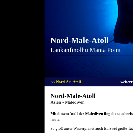
Nord-Male-Atoll
Lankanfinolhu Manta Point
<< Nord-Ari-Atoll
weiterr
Nord-Male-Atoll
Asien - Malediven
Mit diesem Atoll der Malediven fing die taucheris
heute.
So groß unser Wasserplanet auch ist, zwei große Ta