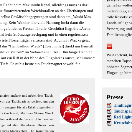
u Recht beim Makunudu Kanal, allerdings muss es dazu
genießen wolle
die fluoreszierenden Weichkorallen an den Überhängen und
nachmittags, ab
 selbst Großfischbegegnungen sind dann am „Woshi Mas
tolle Resorts: v
ömung. Kein Wunder: die viele Nahrung lockt dann die
Landausflüge we
n gefundenes Fressen für alle. Geschützt liegt die „Arena
Versorgung und
nmal kein Strömungstauchgang und in einer regelrechten
Familientauglic
iele Flossenträger vertreten sind. Auch mit Wracks geizt
el das “Hembadhoo Wreck“ (15-25m tief) direkt am Hausriff
dive Victory“ im Vadoo-Kanal. Der 110m lange Frachter,
Weit entfernt, 
uf ein Riff in der Nähe des Flugplatzes sauste, schlummert
manchen Topspot
Tiefe. Er ist bis heute ein Tauchmagnet sowohl für
höheren Segment
Flugzeuge höre
Presse
ughafen entfernt und neben dem Tauch-
vor der Tauchbasis ist perfekt, um den
Thulhagiri
 - geeignet für alle Erfahrungsstufen -
Tauchspaß
hicken Island, Maldives Victory Wreck
Red Light 
chen während der Saison.. Das Tauchen
Kreuzfahr
gänge auf den Malediven. Dieser von
haltiges Meeresleben. Die Kombination