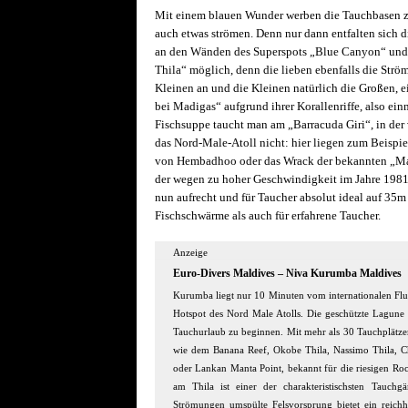
Mit einem blauen Wunder werben die Tauchbasen z
auch etwas strömen. Denn nur dann entfalten sich 
an den Wänden des Superspots „Blue Canyon“ und
Thila“ möglich, denn die lieben ebenfalls die Str
Kleinen an und die Kleinen natürlich die Großen, ei
bei Madigas“ aufgrund ihrer Korallenriffe, also ei
Fischsuppe taucht man am „Barracuda Giri“, in der v
das Nord-Male-Atoll nicht: hier liegen zum Beispi
von Hembadhoo oder das Wrack der bekannten „Mal
der wegen zu hoher Geschwindigkeit im Jahre 1981 a
nun aufrecht und für Taucher absolut ideal auf 35m 
Fischschwärme als auch für erfahrene Taucher.
Anzeige
Euro-Divers Maldives – Niva Kurumba Maldives
Kurumba liegt nur 10 Minuten vom internationalen Fl
Hotspot des Nord Male Atolls. Die geschützte Lagune 
Tauchurlaub zu beginnen. Mit mehr als 30 Tauchplätzen
wie dem Banana Reef, Okobe Thila, Nassimo Thila, C
oder Lankan Manta Point, bekannt für die riesigen Ro
am Thila ist einer der charakteristischsten Tauch
Strömungen umspülte Felsvorsprung bietet ein reich