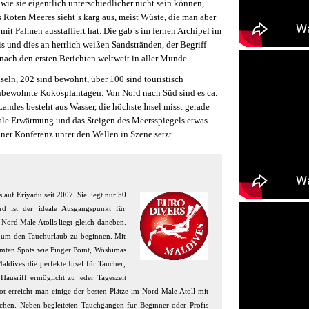
ie sie eigentlich unterschiedlicher nicht sein können,
 Roten Meeres sieht`s karg aus, meist Wüste, die man aber
mit Palmen ausstaffiert hat. Die gab`s im fernen Archipel im
s und dies an herrlich weißen Sandstränden, der Begriff
ach den ersten Berichten weltweit in aller Munde
seln, 202 sind bewohnt, über 100 sind touristisch
unbewohnte Kokosplantagen. Von Nord nach Süd sind es ca.
ndes besteht aus Wasser, die höchste Insel misst gerade
bale Erwärmung und das Steigen des Meersspiegels etwas
ner Konferenz unter den Wellen in Szene setzt.
s auf Eriyadu seit 2007. Sie liegt nur 50
nd ist der ideale Ausgangspunkt für
Nord Male Atolls liegt gleich daneben.
t, um den Tauchurlaub zu beginnen. Mit
mten Spots wie Finger Point, Woshimas
aldives die perfekte Insel für Taucher,
Hausriff ermöglicht zu jeder Tageszeit
 erreicht man einige der besten Plätze im Nord Male Atoll mit
ochen. Neben begleiteten Tauchgängen für Beginner oder Profis