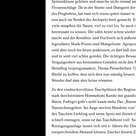
Spitzenklasse gehören und manche nicht einmal weit
Flossenschläge. Da in der Sturm- und Drangzeit di
des Flughafens, hat man sich etwas später immer in
nun auch im Norden des Archipels breit gemacht. Es
viele rümpften die Nasen, viel zu viel los. So au
Interessant zu wissen: Der zählt heute schon wiede
taucht und die Korallen- und Fischwelt sich äußerst
legendären Shark-Points sind Mangelware. Apropos H
wird aber noch bis heute praktiziert, es darf halt 
und es wird viel schön geredet. Die richtigen Bewac
Vergangenheit aus bestimmten Gründen nicht den M
Heimflug vorprogrammiert, Thema Pressefreiheit. 
Bleibt zu hoffen, dass sich dies nun ständig besser
Wunder darf man aber keine erwarten.
Zu den eindrucksvollsten Tauchplätzen der Region
stark durchströmten Himmafushi Kandu mit grandi
Haien. Farbiger geht’s wohl kaum mehr. Das „Banana
Naturschutzgebiet. Ins Auge stechen Hunderte von 
des Tauchers Liebling und wenn Spots mit diesen e
schnell eintragen, sonst ist das Tauchdhoni voll. S
Reinigungsanlage lassen sich seit x- Jahren die Übe
entsprechendem Abstand können Taucher diesem Zer