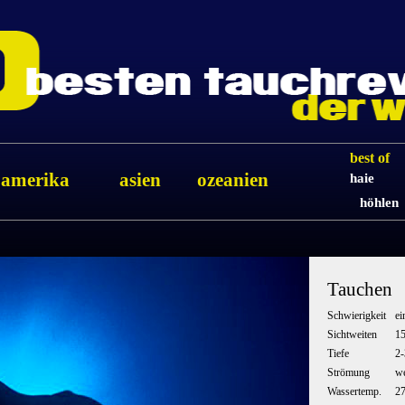
best of
amerika
asien
ozeanien
haie
höhlen
Tauchen
Schwierigkeit
ei
Sichtweiten
1
Tiefe
2
Strömung
we
Wassertemp.
2