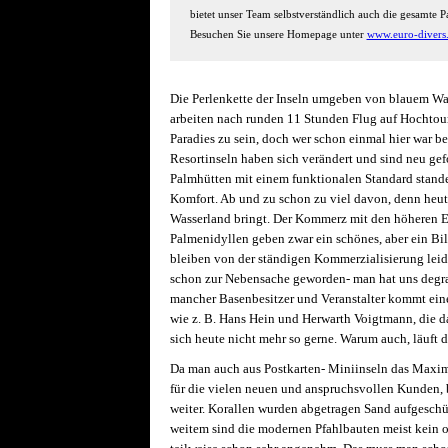
bietet unser Team selbstverständlich auch die gesamte P
Besuchen Sie unsere Homepage unter
www.euro-divers
Die Perlenkette der Inseln umgeben von blauem Was
arbeiten nach runden 11 Stunden Flug auf Hochtour
Paradies zu sein, doch wer schon einmal hier war b
Resortinseln haben sich verändert und sind neu gef
Palmhütten mit einem funktionalen Standard stande
Komfort. Ab und zu schon zu viel davon, denn heute
Wasserland bringt. Der Kommerz mit den höheren Ei
Palmenidyllen geben zwar ein schönes, aber ein Bil
bleiben von der ständigen Kommerzialisierung leide
schon zur Nebensache geworden- man hat uns degrad
mancher Basenbesitzer und Veranstalter kommt eine
wie z. B. Hans Hein und Herwarth Voigtmann, die d
sich heute nicht mehr so gerne. Warum auch, läuft 
Da man auch aus Postkarten- Miniinseln das Maximal
für die vielen neuen und anspruchsvollen Kunden,
weiter. Korallen wurden abgetragen Sand aufgeschü
weitem sind die modernen Pfahlbauten meist kein o