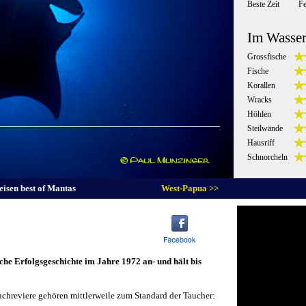
Beste Zeit
F
Im Wasse
Grossfische
Fische
Korallen
Wracks
Höhlen
Steilwände
Hausriff
Schnorcheln
eisen best of Mantas
West-Papua >>
che Erfolgsgeschichte im Jahre 1972 an- und hält bis
uchreviere gehören mittlerweile zum Standard der Taucher: