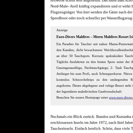
teilweise schon sehr angenehm. Das muss man schon
Nord-Male- Atoll kräftig expandieren und er wirkt h
Flugzeugträger. Von hier werden die Gäste nach der 
Speedboot oder noch schneller per Wasserflugzeug-
Anzeige
Euro-Divers Maldives – Meeru Maldives Resort Is
Ein Paradies für Taucher mit nahen Manta-­Putzerst
den Kanälen, dicht bewachsenen Weichkorallenüberhä
an über 50 Tauchspots. Kurzum: spektakuläre Tauch
Tägliche Ausfahrten zu den besten Spots unter der Au
Ganztagesausflüge, Nachttauchgänge, 2- Tank Tauch
Anfänger bis zum Profi, auch Schnupperkurse. Nitrox ist
kostenlos. Schnorcheltrips zu den umliegenden
angeboten. Dieses abgelegene und ruhige Resort steh
der legendären maledivischen Gastfreundschaft.
Besuchen Sie unsere Homepage unter
www.euro-divers
Nochmals ein Blick zurück: Bandos und Kurumba im
erschlossenen Inseln im Jahre 1972, nach fünf Jahre
Taucherinseln. Einfach herrlich. Schön, dass viele 