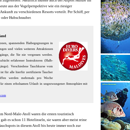
 zugestehen. Natürlich musste auch der Airport Hulule im
eute aus der Vogelperspektive wie ein riesiger
Ankunft zu verschiedenen Resorts verteilt. Per Schiff, per
 oder Hubschrauber.
land
ationen, spannenden Haibegegnungen in
ngen und vielen weiteren Attraktionen
gänge, die Sie nie vergessen werden.
fsicht erfahrener Instruktoren (Halb-
gänge). Verschiedene Tauchkurse vom
 für alle hierfür zertifizierte Taucher
 Riffen werden mehrmals pro Woche
t für einen erholsamen Urlaub in ungezwungener Atmosphäre mit
.com
 Nord-Male-Atoll waren die ersten touristisch
 gab es schon 11 Hotelinseln, sie waren aber meist reine
Tauchspots in diesem Atoll bis heute immer noch zur