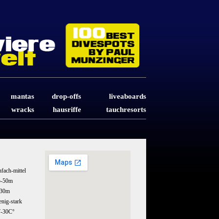
mantas
drop-offs
liveaboards
wracks
hausriffe
tauchresorts
nfach-mittel
5-50m
-30m
nig-stark
7-30C°