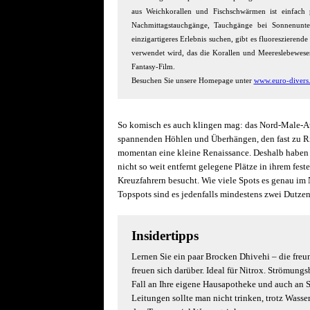
aus Weichkorallen und Fischschwärmen ist einfach 
Nachmittagstauchgänge, Tauchgänge bei Sonnenunt
einzigartigeres Erlebnis suchen, gibt es fluoreszieren
verwendet wird, das die Korallen und Meereslebewesen i
Fantasy-Film.
Besuchen Sie unsere Homepage unter
www.euro-divers
So komisch es auch klingen mag: das Nord-Male-Ato
spannenden Höhlen und Überhängen, den fast zu Rif
momentan eine kleine Renaissance. Deshalb haben 
nicht so weit entfernt gelegene Plätze in ihrem fes
Kreuzfahrern besucht. Wie viele Spots es genau im
Topspots sind es jedenfalls mindestens zwei Dutzen
Insidertipps
Lernen Sie ein paar Brocken Dhivehi – die freu
freuen sich darüber. Ideal für Nitrox. Strömun
Fall an Ihre eigene Hausapotheke und auch an
Leitungen sollte man nicht trinken, trotz Wass