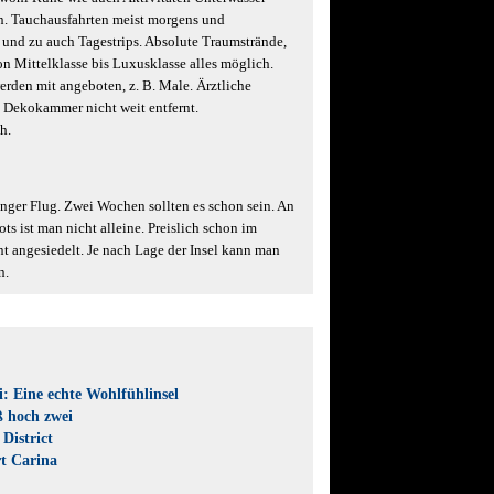
n. Tauchausfahrten meist morgens und
 und zu auch Tagestrips. Absolute Traumstrände,
on Mittelklasse bis Luxusklasse alles möglich.
rden mit angeboten, z. B. Male. Ärztliche
 Dekokammer nicht weit entfernt.
h.
langer Flug. Zwei Wochen sollten es schon sein. An
s ist man nicht alleine. Preislich schon im
 angesiedelt. Je nach Lage der Insel kann man
n.
: Eine echte Wohlfühlinsel
 hoch zwei
District
t Carina