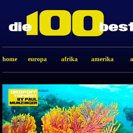
home
europa
afrika
amerika
a